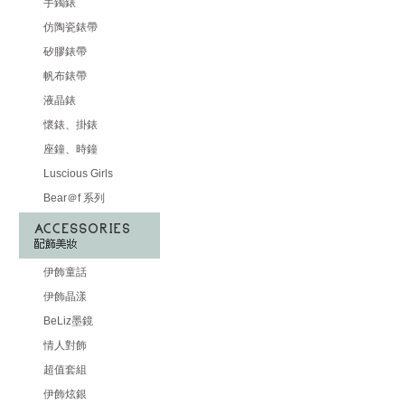
手鐲錶
仿陶瓷錶帶
矽膠錶帶
帆布錶帶
液晶錶
懷錶、掛錶
座鐘、時鐘
Luscious Girls
Bear＠f 系列
伊飾童話
伊飾晶漾
BeLiz墨鏡
情人對飾
超值套組
伊飾炫銀