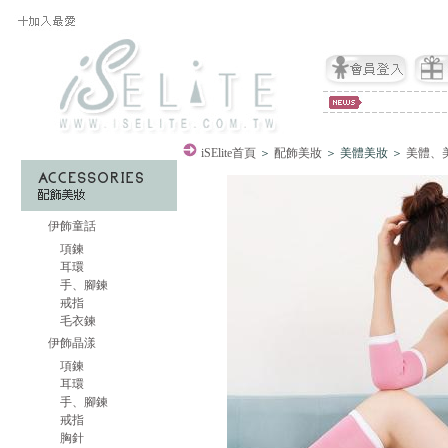
iSElite
首頁
＞
配飾美妝
＞ 美體美妝 ＞
美體、
伊飾童話
項鍊
耳環
手、腳鍊
戒指
毛衣鍊
伊飾晶漾
項鍊
耳環
手、腳鍊
戒指
胸針