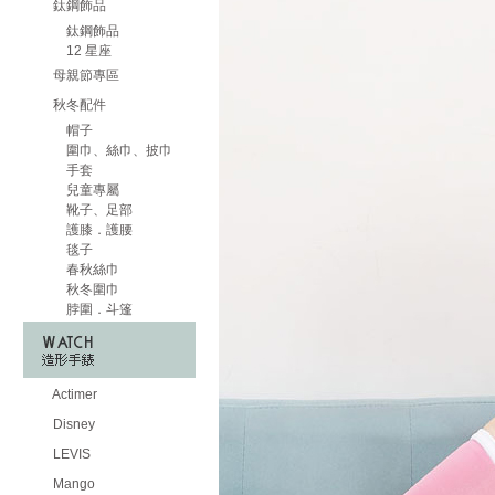
鈦鋼飾品
鈦鋼飾品
12 星座
母親節專區
秋冬配件
帽子
圍巾、絲巾、披巾
手套
兒童專屬
靴子、足部
護膝．護腰
毯子
春秋絲巾
秋冬圍巾
脖圍．斗篷
Actimer
Disney
LEVIS
Mango