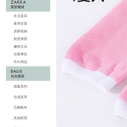
生活道具
家用百貨
居家收納
創意佈置
趣味文玩
兒童專區
外出用品
插畫系列
合成皮革
亞麻帆布
其他材質