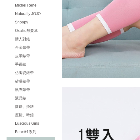
Michel Rene
Naturally JOJO
Snoopy
Oxalis 酢漿草
情人對錶
合金錶帶
皮革錶帶
手鐲錶
仿陶瓷錶帶
矽膠錶帶
帆布錶帶
液晶錶
懷錶、掛錶
座鐘、時鐘
Luscious Girls
Bear＠f 系列