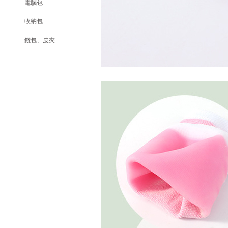
電腦包
收納包
錢包、皮夾