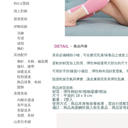
BeLiz墨鏡
情人對飾
超值套組
伊飾炫銀
項鍊
耳環
戒指
胸針
其他配件
美容必備輔助小物，可在擦完乳液/保養品之後套
胸針、吊飾、鑰匙圈
柔軟的材質加上防滑，彈性伸縮適用大部分的尺寸
腰封、腰帶
可用於手肘/膝蓋/小腿肚，彈性棉布混紗更透氣，
保暖道具
鞋類週邊
阻擋乾燥空氣和摩擦，讓皮膚展現美美彈性肌膚，
飾品保養、收納
髮飾
商品材質規格:
材質：彈性棉紗布/植物凝膠/精油
美體美妝
尺寸：平放約 18 x 9 cm
數量：1雙入
內睡衣週邊
使用方式：商品本身無保養效果，需自行搭配
美甲道具
備註：商品為接觸性個人衛生產品，商品皆有
美髮道具
美體、美材
山形石本鋪